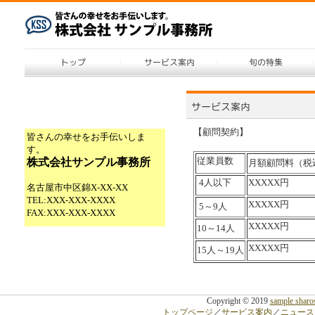
【顧問契約】
皆さんの幸せをお手伝いしま
す。
従業員数
株式会社サンプル事務所
月額顧問料（税
4人以下
XXXXX円
名古屋市中区錦X-XX-XX
TEL:XXX-XXX-XXXX
XXXXX円
5～9人
FAX:XXX-XXX-XXXX
XXXXX円
10～14人
XXXXX円
15人～19人
Copyright © 2019
sample sharo
トップページ
／
サービス案内
／
ニュース